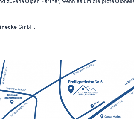
nd zuverlässigen Partner, wenn es um die professionell
inecke
GmbH.